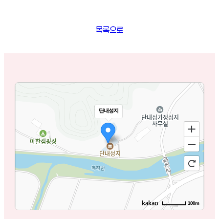
목록으로
단내성지
100m