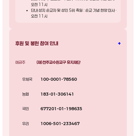
오전 11시
단내 성지 순교자 및 성인 5위 축일 : 순교 기념 현양 미사 ·
오전 11시
+
후원 및 봉헌 참여 안내
예금주
(재)천주교수원교구 유지재단
우체국
100-0001-78560
농협
183-01-306141
국민
677201-01-198635
우리
1006-501-233467