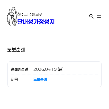
콘
텐
천주교 수원교구
츠
search
단내성가정성지
로
바
로
가
기
도보순례
순례예정일
2026.04.19 (일)
제목
도보순례