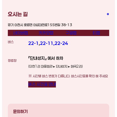
오시는 길
+
경기 이천시 호법면 이섭대천로155번길 38-13
네이버맵
카카오맵
구글맵
티맵
버스
22-1
,
22-11
,
22-24
『단내성지』 에서 하차
정류장
(단천1리 마을회관 ▸ 단내성지 ▸ 매곡2리)
※ 시간별 버스 번호가 다릅니다. 버스시간표를 확인 해 주세요
버스 시간표 안내
문의하기