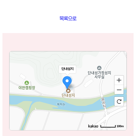
목록으로
단내성지
100m