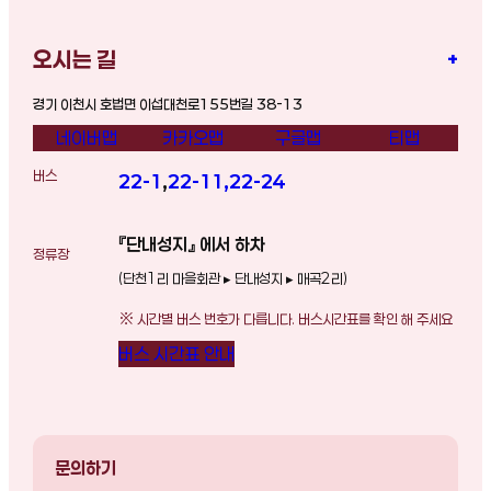
오시는 길
+
경기 이천시 호법면 이섭대천로155번길 38-13
네이버맵
카카오맵
구글맵
티맵
버스
22-1
,
22-11
,
22-24
『단내성지』 에서 하차
정류장
(단천1리 마을회관 ▸ 단내성지 ▸ 매곡2리)
※ 시간별 버스 번호가 다릅니다. 버스시간표를 확인 해 주세요
버스 시간표 안내
문의하기