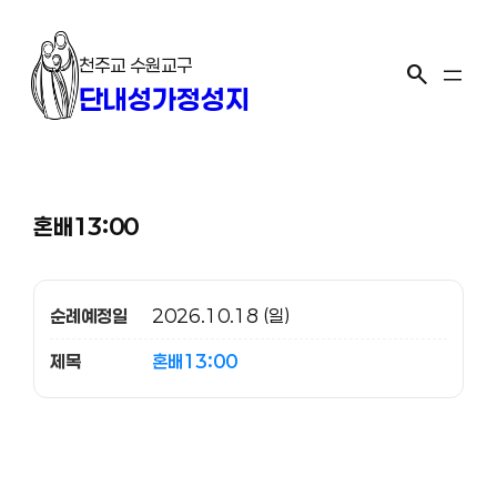
콘
텐
천주교 수원교구
츠
search
단내성가정성지
로
바
로
가
기
혼배13:00
순례예정일
2026.10.18 (일)
제목
혼배13:00