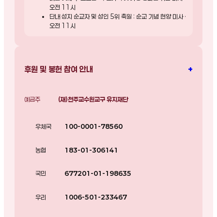
오전 11시
단내 성지 순교자 및 성인 5위 축일 : 순교 기념 현양 미사 ·
오전 11시
+
후원 및 봉헌 참여 안내
예금주
(재)천주교수원교구 유지재단
우체국
100-0001-78560
농협
183-01-306141
국민
677201-01-198635
우리
1006-501-233467