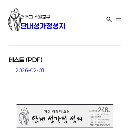
콘
텐
천주교 수원교구
츠
search
단내성가정성지
로
바
로
가
기
테스트 (PDF)
2026-02-01