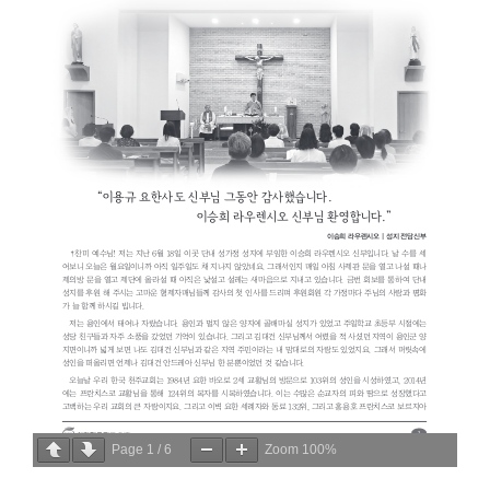
Page
1
/
6
Zoom
100%