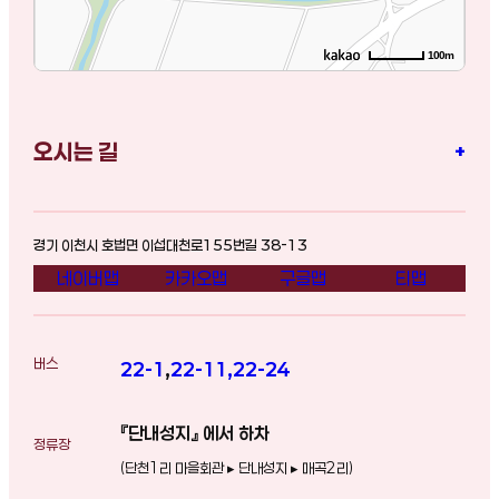
100m
오시는 길
+
경기 이천시 호법면 이섭대천로155번길 38-13
네이버맵
카카오맵
구글맵
티맵
버스
22-1
,
22-11
,
22-24
『단내성지』 에서 하차
정류장
(단천1리 마을회관 ▸ 단내성지 ▸ 매곡2리)