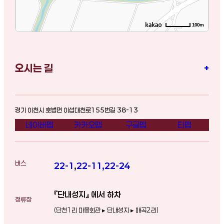
100m
오시는 길
+
경기 이천시 호법면 이섭대천로155번길 38-13
네이버맵
카카오맵
구글맵
티맵
버스
22-1
,
22-11
,
22-24
『단내성지』 에서 하차
정류장
(단천1리 마을회관 ▸ 단내성지 ▸ 매곡2리)