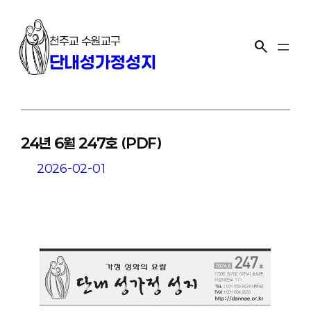
콘
텐
천주교 수원교구
츠
search
단내성가정성지
로
바
로
가
기
24년 6월 247호 (PDF)
2026-02-01