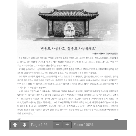
Page
1
/
6
Zoom
100%