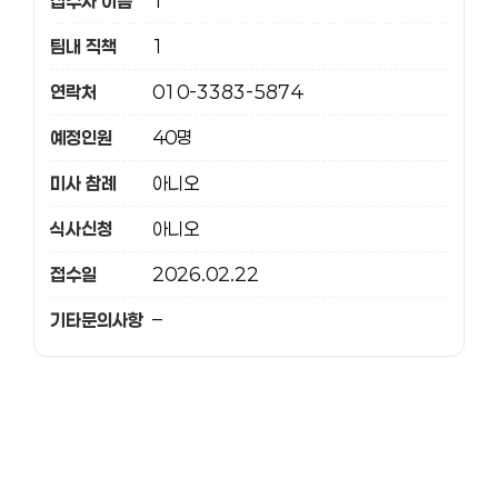
접수자 이름
1
팀내 직책
1
연락처
010-3383-5874
예정인원
40명
미사 참례
아니오
식사신청
아니오
접수일
2026.02.22
기타문의사항
–