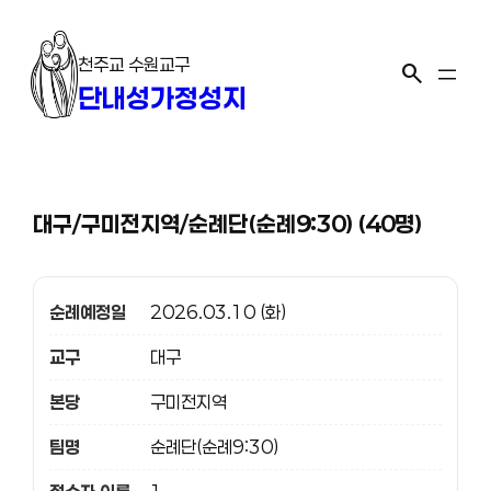
콘
텐
천주교 수원교구
츠
search
단내성가정성지
로
바
로
가
기
대구/구미전지역/순례단(순례9:30) (40명)
순례예정일
2026.03.10 (화)
교구
대구
본당
구미전지역
팀명
순례단(순례9:30)