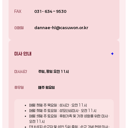
FAX
031- 634 – 9530
이메일
dannae-hl@casuwon.or.kr
+
미사 안내
미사시간
주일, 평일 오전 11시
휴무일
매주 월요일
매월 첫째 주 목요일 : 성시간 · 오전 11시
매월 첫째 주 토요일 : 성모신심미사 · 오전 11시
매월 셋째 주 토요일 : 후원가족 및 가정 성화를 위한 미사 ·
오전 11시
단내 성지 순교자 및 성인 5위 축일 : 순교 기념 현양 미사 ·