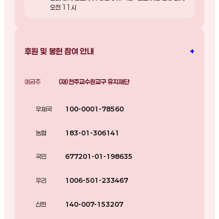
오전 11시
+
후원 및 봉헌 참여 안내
예금주
(재)천주교수원교구 유지재단
우체국
100-0001-78560
농협
183-01-306141
국민
677201-01-198635
우리
1006-501-233467
신한
140-007-153207