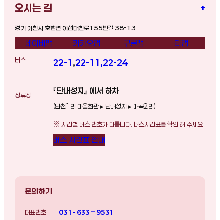
오시는 길
+
경기 이천시 호법면 이섭대천로155번길 38-13
네이버맵
카카오맵
구글맵
티맵
버스
22-1
,
22-11
,
22-24
『단내성지』 에서 하차
정류장
(단천1리 마을회관 ▸ 단내성지 ▸ 매곡2리)
※ 시간별 버스 번호가 다릅니다. 버스시간표를 확인 해 주세요
버스 시간표 안내
문의하기
대표번호
031- 633 – 9531