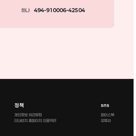
하나
494-910006-42504
정책
sns
개인정보 처리방침
페이스북
단내성지 홈페이지 이용약관
유튜브