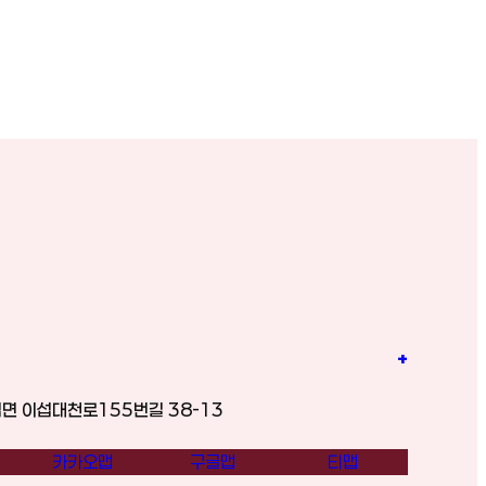
+
면 이섭대천로155번길 38-13
카카오맵
구글맵
티맵