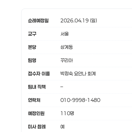
순례예정일
2026.04.19 (일)
교구
서울
본당
상계동
팀명
꾸리아
접수자 이름
박정숙 요안나 회계
팀내 직책
–
연락처
010-9998-1480
예정인원
110명
미사 참례
예