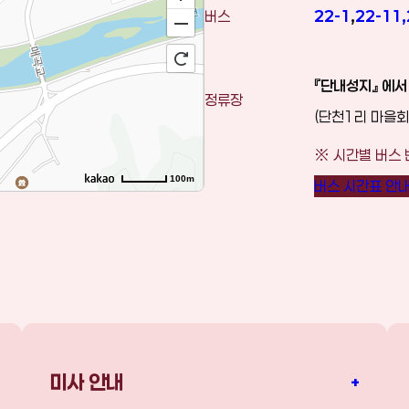
버스
22-1
,
22-11
,
『단내성지』 에서
정류장
(단천1리 마을회
※ 시간별 버스 
100m
버스 시간표 안
미사 안내
+