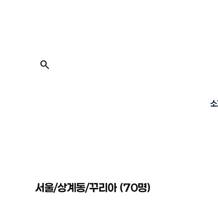
콘
텐
츠
로
바
로
search
가
기
소
서울/상계동/꾸리아 (70명)