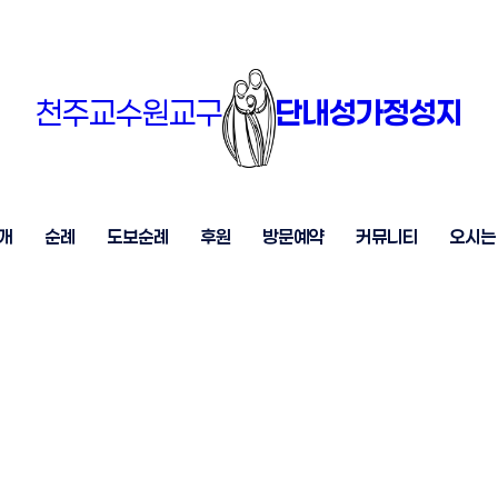
천주교수원교구
단내성가정성지
개
순례
도보순례
후원
방문예약
커뮤니티
오시는